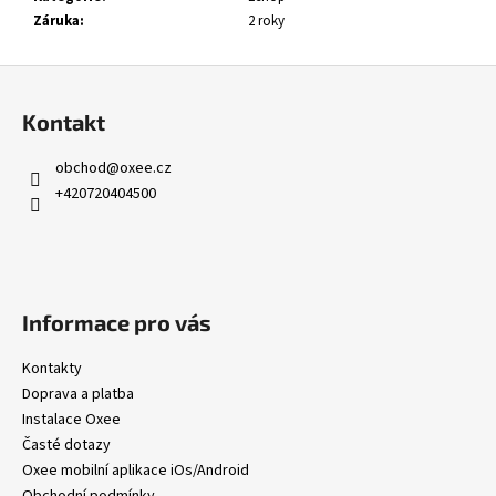
č
Záruka
:
2 roky
u
j
Z
e
m
á
Kontakt
e
p
a
obchod
@
oxee.cz
OXEE
t
+420720404500
í
2
990
Kč
Informace pro vás
Kontakty
Doprava a platba
Instalace Oxee
Časté dotazy
Oxee mobilní aplikace iOs/Android
Obchodní podmínky