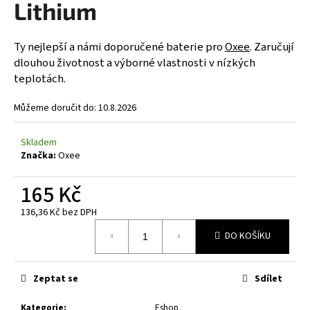
Lithium
a
j
Ty nejlepší a námi doporučené baterie pro
Oxee
. Zaručují
í
dlouhou životnost a výborné vlastnosti v nízkých
t
teplotách.
?
Můžeme doručit do:
10.8.2026
Skladem
Značka:
Oxee
HLEDAT
165 Kč
136,36 Kč bez DPH
D
Měrná
o
DO KOŠÍKU
cena:
p
o
Zeptat se
Sdílet
r
u
Kategorie
:
Eshop